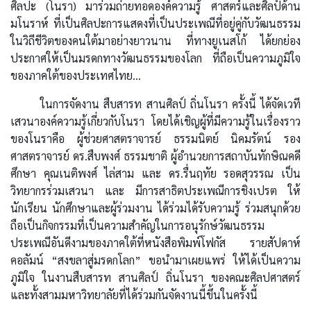
ศิลปะ (โนรา) มาร่วมถ่ายทอดองค์ความรู้ ศาสตร์และศิลป์ด้าน
มโนราห์ ที่เป็นศิลปะการแสดงที่เป็นประเพณีที่อยู่คู่กับวัฒนธรรม
ในวิถีชีวิตของคนใต้มาอย่างยาวนาน ที่ทางยูเนสโก้ ได้ยกย่อง
ประกาศให้เป็นมรดกทางวัฒนธรรมของโลก ที่ถือเป็นความภูมิใจ
ของภาคใต้ของประเทศไทย...
ในการจัดงาน สืบสารท สานศิลป์ ถิ่นโนรา ครั้งนี้ ได้จัดเวที
เสวนาองค์ความรู้เกี่ยวกับโนรา โดยได้เชิญผู้ที่มีความรู้ในเรื่องราว
ของโนราคือ ผู้ช่วยศาสตราจารย์ ธรรมนิตย์ นิคมรัตน์ รอง
ศาสตราจารย์ ดร.สืบพงศ์ ธรรมชาติ ผู้อำนวยการสถาบันทักษิณคดี
ศึกษา คุณเนติพงศ์ ไล่สาม และ ดร.รื่นฤทัย รอดสุวรรณ เป็น
วิทยากรร่วมเสวนา และ มีการสาธิตประเพณีการชิงเปรต ให้
นักเรียน นักศึกษาและผู้ร่วมงาน ได้ร่วมได้รับความรู้ ร่วมสนุกด้วย
ถือเป็นกิจกรรมที่เป็นความสำคัญในการอนุรักษ์วัฒนธรรม
ประเพณีอันดีงามของภาคใต้ที่หนังสือพิมพ์โฟกัส รายสัปดาห์
คอลัมน์ “สงขลาสู่มรดกโลก” ขอนำมาเผยแพร่ ให้ได้เป็นความ
ภูมิใจ ในงานสืบสารท สานศิลป์ ถิ่นโนรา ของคณะศิลปศาสตร์
และทั้งสามมหาวิทยาลัยที่ได้ร่วมกันจัดงานนี้ขึ้นในครั้งนี้