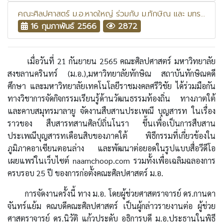
คณะศิลปศาสตร์ ม.อ.หาดใหญ่ ร่วมกับ ม.ทักษิณ และ มทร.ศรีวิชัยจัดงานสืบสานประเพณีบุญสารทเดือนสิบ : สืบสารท สานศิลป์ ถิ่นมโนรา
16 กุมภาพันธ์ 2566
2872
เมื่อวันที่ 21 กันยายน 2565 คณะศิลปศาสตร์ มหาวิทยาลัย
สงขลานครินทร์ (ม.อ.),มหาวิทยาลัยทักษิณ สถาบันทักษิณคดี
ศึกษา และมหาวิทยาลัยเทคโนโลยีราชมงคลศรีวิชัย ได้ร่วมมือกัน
ทางวิชาการจัดกิจกรรมเรียนรู้ด้านวัฒนธรรมท้องถิ่น ทางภาตใต้
และคาบสมุทรมาลายู จัดงานสืบสานประเพณี บุญสารท ในเรื่อง
ราวของ สืบสารทสานศิลป์ถิ่นโนรา ขึ้นเพื่อเป็นการสืบสาน
ประเพณีบุญสารทเดือนสิบของภาคใต้ พิธีกรรมที่เกี่ยวข้องใน
ภูมิภาคอาเซียนตอนล่าง และพัฒนาต่อยอดในรูปแบบสื่อวีดีโอ
เผยแพร่ในเว็บไซต์ naamchoop.com รวมทั้งเพื่อเฉลิมฉลองการ
ครบรอบ 25 ปี ของการก่อตั้งคณะศิลปศาสตร์ ม.อ.
การจัดงานครั้งนี้ ทาง ม.อ. โดยผู้ช่วยศาสตราจารย์ ดร.กานดา
จันทร์แย้ม คณบดีคณะศิลปศาสตร์ เป็นผู้กล่าวรายงานต่อ ผู้ช่วย
ศาสตราจารย์ ดร.นิวัติ แก้วประดับ อธิการบดี ม.อ.ประธานในพิธี