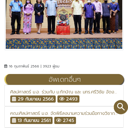
16 กุมภาพันธ์ 2566 | 3923 ผู้ชม
อัพเดทอื่นๆ
ศิลปศาสตร์ ม.อ. ร่วมกับ ม.ทักษิณ และ มทร.ศรีวิชัย จัดงานสืบสานประเพณีบุญสารทเดือนสิบ: สืบสารทร่วมสมัย Way of Life, Way of Foods, and Way Forward
29 กันยายน 2566
2493
คณะศิลปศาสตร์ ม.อ. จัดพิธีลงนามความร่วมมือทางวิชาการด้านการพัฒนาแหล่งเรียนรู้ทางวิชาการและการวิจัยด้านวัฒนธรรมท้องถิ่นภาคใต้และคาบสมุทรมลายู มุ่งผลักดันให้เกิดการพัฒนาคุณค่าด้านวัฒนธรรมสู่การเพิ่มมูลค่าบนพื้นฐานแนวคิด “เพื่อความมั่นคง มั่งคั่ง และยั่งยืน”
13 กันยายน 2561
2745