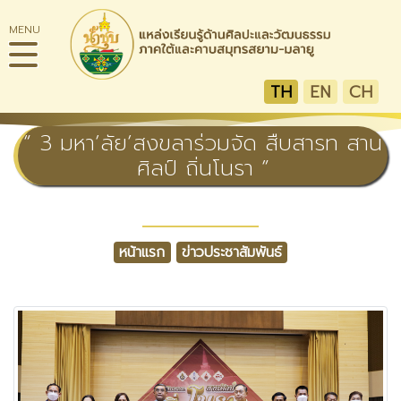
MENU
TH
EN
CH
“ 3 มหา’ลัย’สงขลาร่วมจัด สืบสารท สาน
ศิลป์ ถิ่นโนรา ”
หน้าแรก
ข่าวประชาสัมพันธ์